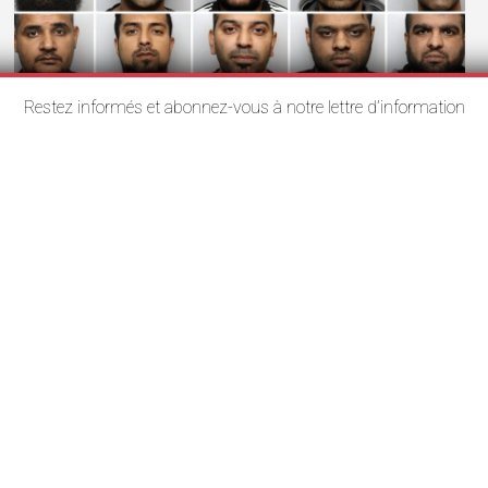
Restez informés et abonnez-vous à notre lettre d’information
VEILLE
Le rapport sur les gangs d’agresseurs
pakistanais estime à au moins 250 000 le
nombre de victimes
20 juin 2026
Rédaction
Le rapport intitulé « Rape Gang Inquiry » a été rendu public
cette semaine par le…