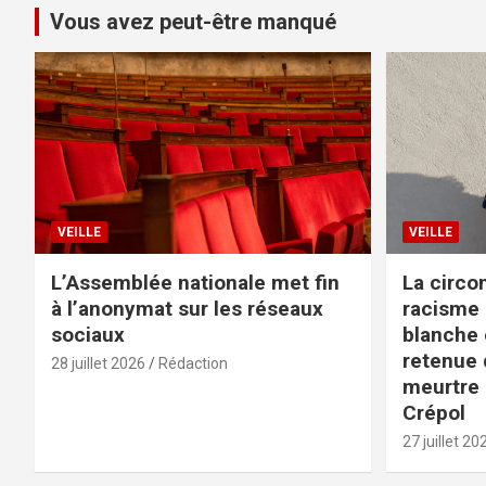
publications
Vous avez peut-être manqué
VEILLE
VEILLE
L’Assemblée nationale met fin
La circo
à l’anonymat sur les réseaux
racisme 
sociaux
blanche e
retenue d
28 juillet 2026
Rédaction
meurtre 
Crépol
27 juillet 20