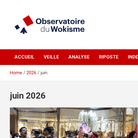
Skip
to
content
un site réalisé par l'UNI en collaboration avec 1792 Exchange
Observatoire du
ACCUEIL
VEILLE
ANALYSE
RIPOSTE
IND
Wokisme
Home
2026
juin
juin 2026