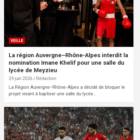
VEILLE
La région Auvergne–Rhône-Alpes interdit la
nomination Imane Khelif pour une salle du
lycée de Meyzieu
29 juin 2026
Rédaction
La Région Auvergne–Rhône-Alpes a décidé de bloquer le
projet visant à baptiser une salle du lycée…