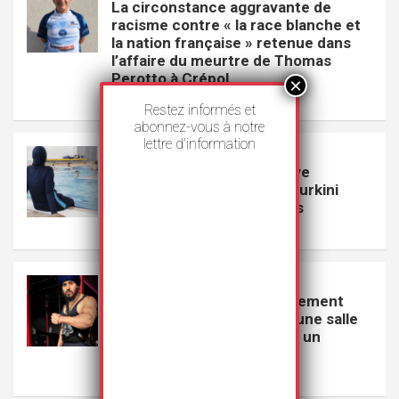
La circonstance aggravante de
racisme contre « la race blanche et
la nation française » retenue dans
l’affaire du meurtre de Thomas
Perotto à Crépol
27 juillet 2026
Rédaction
Restez informés et
abonnez-vous à notre
lettre d’information
VEILLE
Le Conseil d’État de Genève
suspend l’interdiction du burkini
dans les piscines publiques
23 juillet 2026
Rédaction
VEILLE
GoodLife s’excuse publiquement
pour avoir exclu un Sikh d’une salle
de sport parce qu’il portait un
couteau
22 juillet 2026
Rédaction