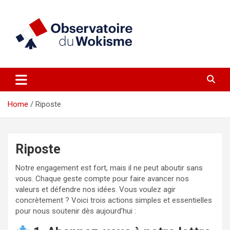
Skip
to
content
un site réalisé par l'UNI en collaboration avec 1792 Exchange
Observatoire du Wokisme
Home
Riposte
Riposte
Notre engagement est fort, mais il ne peut aboutir sans
vous. Chaque geste compte pour faire avancer nos
valeurs et défendre nos idées. Vous voulez agir
concrètement ? Voici trois actions simples et essentielles
pour nous soutenir dès aujourd’hui :