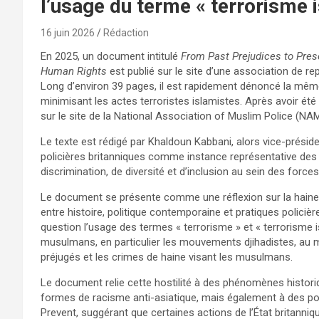
l’usage du terme « terrorisme 
16 juin 2026
Rédaction
En 2025, un document intitulé
From Past Prejudices to Pres
Human Rights
est publié sur le site d’une association de re
Long d’environ 39 pages, il est rapidement dénoncé la mêm
minimisant les actes terroristes islamistes. Après avoir ét
sur le site de la National Association of Muslim Police (NA
Le texte est rédigé par Khaldoun Kabbani, alors vice-présid
policières britanniques comme instance représentative des 
discrimination, de diversité et d’inclusion au sein des forces 
Le document se présente comme une réflexion sur la haine
entre histoire, politique contemporaine et pratiques polic
question l’usage des termes « terrorisme » et « terrorisme i
musulmans, en particulier les mouvements djihadistes, au m
préjugés et les crimes de haine visant les musulmans.
Le document relie cette hostilité à des phénomènes historiq
formes de racisme anti-asiatique, mais également à des p
Prevent, suggérant que certaines actions de l’État britanni