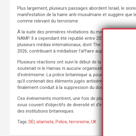
Plus largement, plusieurs passages abordent Israël, le si
manifestation de la haine anti-musulmane et suggère que le
comme relevant du terrorisme.
À la suite des premières révélations du média The Spectator
NAMP. Il a cependant été republié entre 2025 et 2026, avan
plusieurs médias internationaux, dont The Daily Telegraph,
2026, contribuant à médiatiser l’affaire auprès du grand publ
Plusieurs réactions ont suivi le début de la polémique. L
soutenait ni le Hamas ni aucune organisation proscrite, et 
d’extrémisme. La police britannique a, pour sa part, précisé 
qu’il contenait des éléments jugés antisémites ainsi que d
finalement conduit à la suppression du document.
Ces événements montrent, une fois de plus, l’instrumentalisa
sous couvert d’objectifs de diversité et d’inclusion, cherchen
des institutions britanniques.
Tags:
DEI
,
islamiste
,
Police
,
terrorisme
,
UK