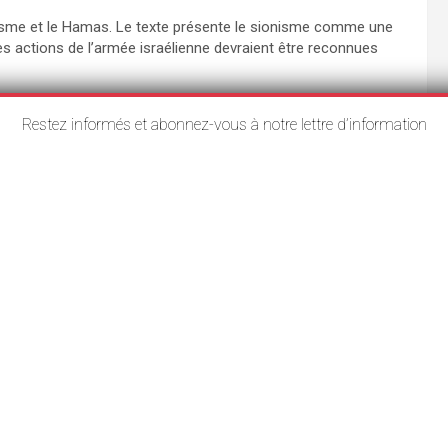
onisme et le Hamas. Le texte présente le sionisme comme une
s actions de l’armée israélienne devraient être reconnues
 en 2025, le document a d’abord été retiré du site de la
Restez informés et abonnez-vous à notre lettre d’information
t d’être à nouveau dénoncé par The Spectator puis relayé par
 Fox News et The Jerusalem Post au début du mois de juin
ic.
a NAMP a notamment publié un communiqué affirmant qu’elle ne
qu’elle condamnait toutes les formes de terrorisme et
que ce document ne reflétait pas la position de l’institution et
es passages minimisant l’extrémisme. Ces critiques ont
tion d’organes liés à la police par des militants radicaux qui,
t à étendre leur influence sur les décisions et les politiques