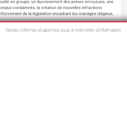
 sexuelle en groupe, un durcissement des peines encourues, une
tionaux condamnés, la création de nouvelles infractions
enforcement de la législation encadrant les mariages religieux,
 enquêtes officielles. La National Crime Agency a annoncé
Restez informés et abonnez-vous à notre lettre d’information
xaminé quinze années de dossiers provenant de l’ensemble des
tifier des affaires d’exploitation sexuelle collective d’enfants
lors que certaines pistes d’enquête auraient pu être
abilités politiques et administratives dans la gestion de ces
ence des dossiers par des responsables publics dont plusieurs
ir Starmer, actuel Premier ministre du pays, fut notamment
de Galles entre 2008 et 2013. Les autorités ayant privilégié la
a protection des victimes, la possibilité d’une persistance
 influents au sein des institutions britanniques.
ion
,
Londres
,
Police
,
UK