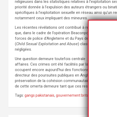
religieuses dans les statistiques relatives à l’exploitation
priorité donnée à l’expulsion des auteurs étrangers ou bina
spécifiques à l’exploitation sexuelle en réseau ainsi qu’un r
notamment ceux impliquant des mineures.
Les récentes révélations ont contribué à relancer plusieurs
que, dans le cadre de l’opération Beaconport, elle avait e
forces de police d’Angleterre et du Pays de Galles afin d’iden
(
Child Sexual Exploitation and Abuse
) classées sans suite a
négligées.
Une question demeure toutefois centrale : celle des respons
affaires. Ces crimes ont été facilités par la mise sous sil
occupent encore aujourd’hui des fonctions importantes. Ke
directeur des poursuites publiques en Angleterre et au Pays 
préservation de la cohésion communautaire au détriment de l
de cette omerta demeure tant que ces responsables resteront
Tags:
gangs pakistanais
,
gouvernement britannique
,
immigrat