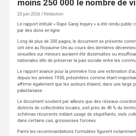
moins 250 000 le nombre de v
20 juin 2026
Rédaction
Le rapport intitulé « Rape Gang Inquiry » a été rendu publi
par des dons en ligne.
Long de plus de 200 pages, le document se présente comm
ont sévi au Royaume-Uni au cours des dernières décennies
sexuelles sur mineurs auraient été dissimulées ou insuffisa
nationales afin de préserver la paix sociale entre les comm
Le rapport avance pour la première fois une estimation d’a
depuis les années 1950, présentées comme étant majoritair
affirme également que les auteurs étaient, dans une large
pakistanaise.
Le document soutient par ailleurs que des réseaux coordo
districts de collectivités locales, soit près de 40 % du territ
schémas récurrents mêlant usage de stupéfiants, viols collec
dans certains cas, grossesses forcées.
Parmi les recommandations formulées figurent notamment 