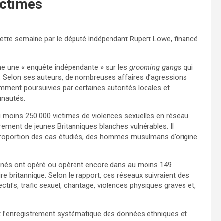
ictimes
c cette semaine par le député indépendant Rupert Lowe, financé
e une « enquête indépendante » sur les
grooming gangs
qui
. Selon ses auteurs, de nombreuses affaires d’agressions
mment poursuivies par certaines autorités locales et
unautés.
u moins 250 000 victimes de violences sexuelles en réseau
ement de jeunes Britanniques blanches vulnérables. Il
 proportion des cas étudiés, des hommes musulmans d’origine
nnés ont opéré ou opèrent encore dans au moins 149
oire britannique. Selon le rapport, ces réseaux suivraient des
tifs, trafic sexuel, chantage, violences physiques graves et,
l’enregistrement systématique des données ethniques et