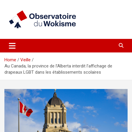
Skip
to
content
un site réalisé par l'UNI en collaboration avec 1792 Exchange
Observatoire du Wokisme
Home
Veille
Au Canada, la province de l’Alberta interdit l’affichage de
drapeaux LGBT dans les établissements scolaires