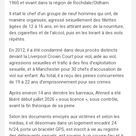
1960 et vivant dans la région de Rochdale/Oldham.
Il était le chef d’un groupe de neuf hommes qui ont, de
manière organisée, agressé sexuellement des fillettes
âgées de 12 à 16 ans, en les attirant avec de la nourriture,
des cigarettes et de l’alcool, puis en les livrant à des viols
répétés.
En 2012, il a été condamné dans deux procès distincts :
devant la Liverpool Crown Court pour viol, aide au viol,
agressions sexuelles et trafic à des fins d’exploitation
sexuelle, et à Manchester pour 30 chefs d’accusation de
viol sur enfant. Au total, il a reçu des peines concurrentes
de 19 à 22 ans d’emprisonnement pour ses crimes.
Après environ 14 ans derrière les barreaux, Ahmed a été
libéré début juillet 2026 « sous licence », sous contrôle,
avant la fin théorique de sa peine.
Selon les documents envoyés aux victimes et selon les
médias, il vit désormais dans un logement encadré 24
h/24, porte un bracelet GPS, est inscrit à vie au registre
des délinquants sexuels, est soumis à un couvre-feu et à