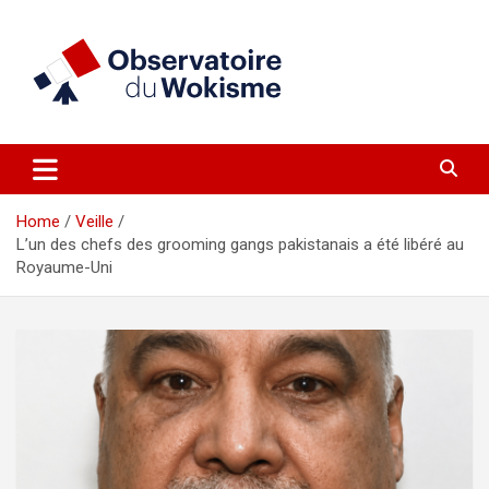
Skip
to
content
un site réalisé par l'UNI en collaboration avec 1792 Exchange
Observatoire du Wokisme
Home
Veille
L’un des chefs des grooming gangs pakistanais a été libéré au
Royaume-Uni