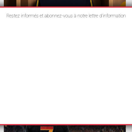
Restez informés et abonnez-vous à notre lettre d’information
VEILLE
Adidas réalise un maillot de football «
modeste »
11 mai 2026
Rédaction
Adidas a récemment annoncé sa collaboration avec la
créatrice Nora Al Shaikh pour le club de…