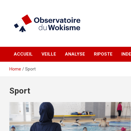
Skip
to
content
un site réalisé par l'UNI en collaboration avec 1792 Exchange
Observatoire du
ACCUEIL
VEILLE
ANALYSE
RIPOSTE
IND
Wokisme
Home
Sport
Sport