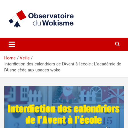
Skip
to
content
un site réalisé par l'UNI en collaboration avec 1792 Exchange
Observatoire du Wokisme
Home
Veille
Interdiction des calendriers de l’Avent à l’école : L’académie de
l’Aisne cède aux usages woke