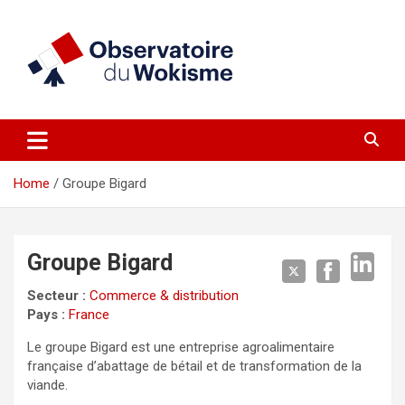
Skip
to
content
un site réalisé par l'UNI en collaboration avec 1792 Exchange
Observatoire du Wokisme
Home
Groupe Bigard
Groupe Bigard
Secteur :
Commerce & distribution
Pays :
France
Le groupe Bigard est une entreprise agroalimentaire
française d’abattage de bétail et de transformation de la
viande.