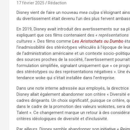
17 février 2025
Rédaction
Disney vient de faire un nouveau
mea culpa
s’éloignant ains
du divertissement était devenu l’un des plus fervent ambas
En 2019, Disney avait introduit des avertissements sur sa p
expliquant que ces films contenaient des
« représentations
cultures »
. Des films comme
Les Aristochats ou Dumbo
ét
l’inadmissibilité des stéréotypes véhiculés à l’époque de le
de l’administration américaine et un contexte socio-politiqu
des sources proches de la société, l’avertissement pourrait 
formulation simplifiée, signalant uniquement que « ce prog
des stéréotypes ou des représentations négatives ». Une évo
tendance woke qui s’était installée dans l’entreprise.
Dans une note interne adressée aux employés, la directri
Disney allait également abandonner son critère « Diversité e
cadres dirigeants. Un choix significatif, puisque ce critère, qu
dans le cadre de la promotion des valeurs wokistes, sera 
Talent ». Ce changement marque un retour à des considér
critères idéologiques de diversité et d’inclusivité.
Par ailleurs, Disney semble abandonner son initiative «
Reim