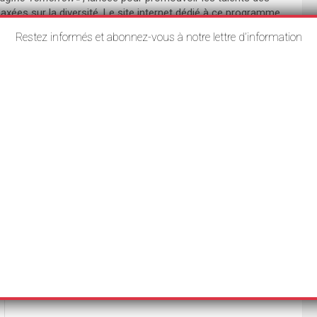
ées sur la diversité. Le site internet dédié à ce programme
trait intervient après plusieurs années de promotion d’une
Restez informés et abonnez-vous à notre lettre d’information
i sur la mise en avant de certaines causes, souvent au
scrit dans un mouvement plus large, auquel l’Observatoire du
es entreprises commencent à prendre conscience des dérives
généré des tensions internes, des divisions et des
logiques pour revenir à des pratiques plus rationnelles et
 une rupture avec un modèle qui, par son excès de zèle, a pu
Olivier Vial : « En France, beaucoup de grandes
sociétés se sont laissé infiltrer par la pensée
woke »