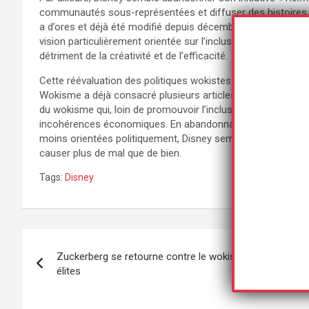
communautés sous-représentées et diffuser des histoires ax
a d’ores et déjà été modifié depuis décembre dernier. Ce re
vision particulièrement orientée sur l’inclusivité, mais auss
détriment de la créativité et de l’efficacité.
Cette réévaluation des politiques wokistes chez Disney s’in
Wokisme a déjà consacré plusieurs articles. De nombreus
du wokisme qui, loin de promouvoir l’inclusivité, ont plutôt 
incohérences économiques. En abandonnant des critères idéo
moins orientées politiquement, Disney semble ainsi amorcer
causer plus de mal que de bien.
Tags:
Disney
Navigation
Zuckerberg se retourne contre le wokisme et les
de
élites
l’article