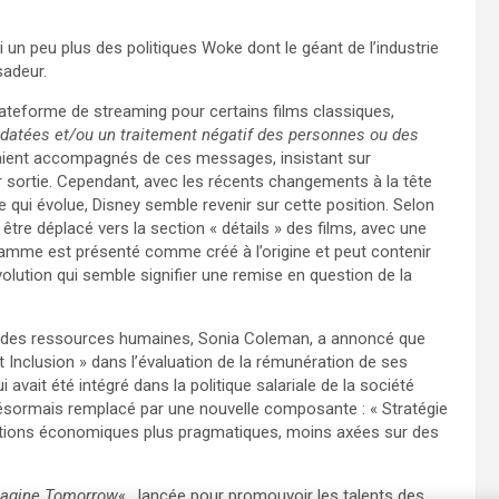
i un peu plus des politiques Woke dont le géant de l’industrie
sadeur.
lateforme de streaming pour certains films classiques,
 datées et/ou un traitement négatif des personnes ou des
aient accompagnés de ces messages, insistant sur
ur sortie. Cependant, avec les récents changements à la tête
e qui évolue, Disney semble revenir sur cette position. Selon
être déplacé vers la section « détails » des films, avec une
ramme est présenté comme créé à l’origine et peut contenir
lution qui semble signifier une remise en question de la
ce des ressources humaines, Sonia Coleman, a annoncé que
t Inclusion » dans l’évaluation de la rémunération de ses
i avait été intégré dans la politique salariale de la société
désormais remplacé par une nouvelle composante : « Stratégie
ations économiques plus pragmatiques, moins axées sur des
agine Tomorrow
« , lancée pour promouvoir les talents des