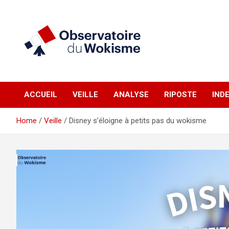
Skip
to
content
un site réalisé par l'UNI en collaboration avec 1792 Exchange
Observatoire du
ACCUEIL
VEILLE
ANALYSE
RIPOSTE
IND
Wokisme
Home
Veille
Disney s’éloigne à petits pas du wokisme