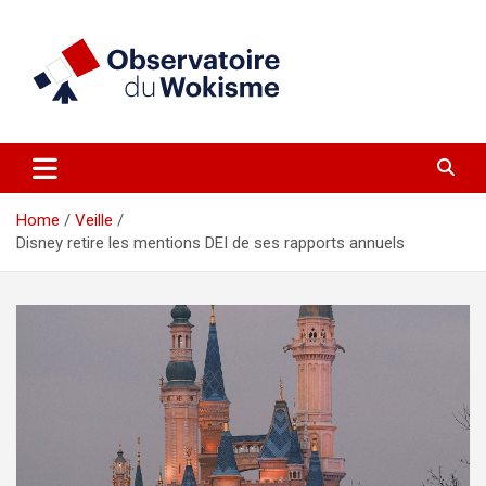
Skip
to
content
un site réalisé par l'UNI en collaboration avec 1792 Exchange
Observatoire du Wokisme
Home
Veille
Disney retire les mentions DEI de ses rapports annuels