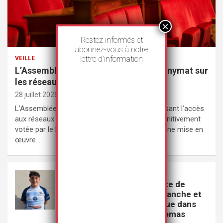
Restez informés et
abonnez-vous à notre
lettre d’information
VEILLE
L’Assemblée nationale met fin à l’anonymat sur
les réseaux sociaux
28 juillet 2026
Rédaction
L’Assemblée nationale a adopté une loi interdisant l’accès
aux réseaux sociaux aux moins de 15 ans, définitivement
votée par le Parlement le 21 juillet 2026, avec une mise en
œuvre…
VEILLE
La circonstance aggravante de
racisme contre « la race blanche et
la nation française » retenue dans
l’affaire du meurtre de Thomas