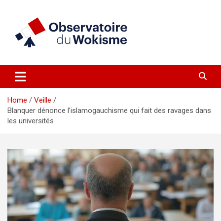
Skip
to
content
un site réalisé par l'UNI en collaboration avec 1792 Exchange
Observatoire du Wokisme
Home
Veille
Blanquer dénonce l’islamogauchisme qui fait des ravages dans
les universités