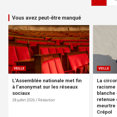
des
publications
Vous avez peut-être manqué
VEILLE
VEILLE
L’Assemblée nationale met fin
La circo
à l’anonymat sur les réseaux
racisme 
sociaux
blanche e
retenue d
28 juillet 2026
Rédaction
meurtre 
Crépol