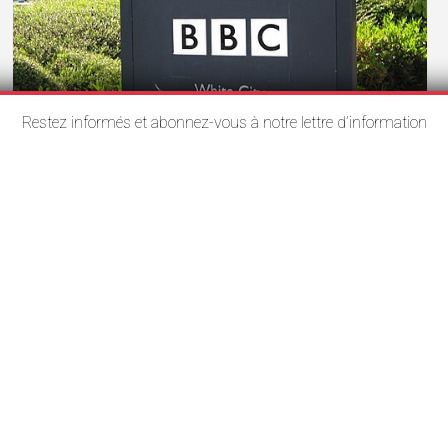
Restez informés et abonnez-vous à notre lettre d’information
VEILLE
Après les révélations du Telegraph sur la
désinformation et les manipulations de la
BBC, la PDG et le directeur général
démissionnent
18 novembre 2025
Rédaction
Le 9 novembre 2025, Tim Davie, directeur général de la
BBC, et Deborah Turness, PDG de…