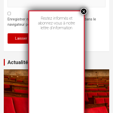
Restez informés et
Enregistrer mon nom, mon e-mail et mon site dans le
abonnez-vous à notre
navigateur pour mon prochain commentaire.
lettre d’information
Actualités