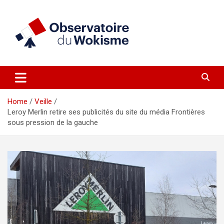
Skip
to
content
un site réalisé par l'UNI en collaboration avec 1792 Exchange
Observatoire du Wokisme
Home
Veille
Leroy Merlin retire ses publicités du site du média Frontières
sous pression de la gauche