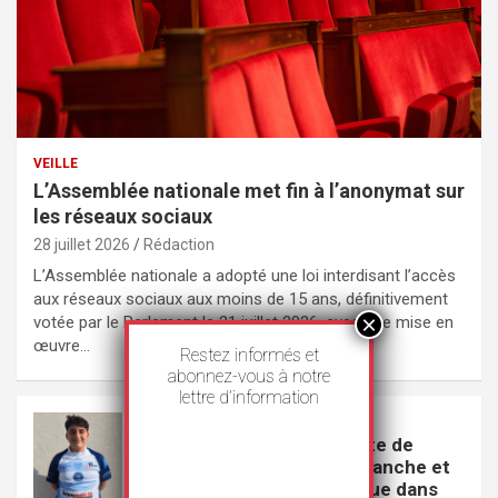
VEILLE
L’Assemblée nationale met fin à l’anonymat sur
les réseaux sociaux
28 juillet 2026
Rédaction
L’Assemblée nationale a adopté une loi interdisant l’accès
aux réseaux sociaux aux moins de 15 ans, définitivement
votée par le Parlement le 21 juillet 2026, avec une mise en
œuvre…
Restez informés et
abonnez-vous à notre
lettre d’information
VEILLE
La circonstance aggravante de
racisme contre « la race blanche et
la nation française » retenue dans