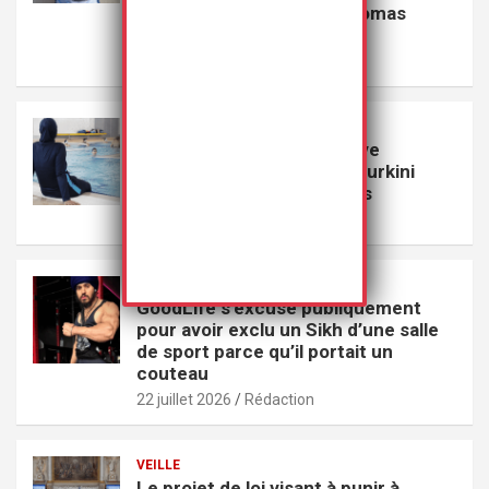
l’affaire du meurtre de Thomas
Perotto à Crépol
27 juillet 2026
Rédaction
VEILLE
Le Conseil d’État de Genève
suspend l’interdiction du burkini
dans les piscines publiques
23 juillet 2026
Rédaction
VEILLE
GoodLife s’excuse publiquement
pour avoir exclu un Sikh d’une salle
de sport parce qu’il portait un
couteau
22 juillet 2026
Rédaction
VEILLE
Le projet de loi visant à punir à