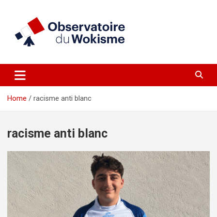
Skip
to
content
un site réalisé par l'UNI en collaboration avec 1792 Exchange
Observatoire du Wokisme
Home
racisme anti blanc
racisme anti blanc