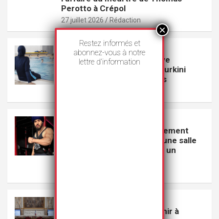
Perotto à Crépol
27 juillet 2026
Rédaction
Restez informés et
VEILLE
abonnez-vous à notre
Le Conseil d’État de Genève
lettre d’information
suspend l’interdiction du burkini
dans les piscines publiques
23 juillet 2026
Rédaction
VEILLE
GoodLife s’excuse publiquement
pour avoir exclu un Sikh d’une salle
de sport parce qu’il portait un
couteau
22 juillet 2026
Rédaction
VEILLE
Le projet de loi visant à punir à