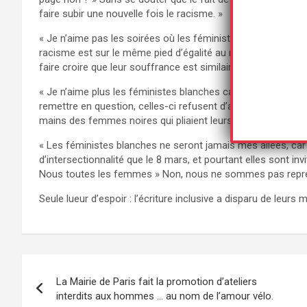
faire subir une nouvelle fois le racisme. »
« Je n’aime pas les soirées où les féministes blanches vienn
racisme est sur le même pied d’égalité au niveau de l’oppre
faire croire que leur souffrance est similaire à la mienne. »
« Je n’aime plus les féministes blanches car elles refusent d
remettre en question, celles-ci refusent d’admettre que le 
mains des femmes noires qui pliaient leurs linges blancs. »
« Les féministes blanches ne seront jamais mes allées, car c
d’intersectionnalité que le 8 mars, et pourtant elles sont i
Nous toutes les femmes » Non, nous ne sommes pas représ
Seule lueur d’espoir : l’écriture inclusive a disparu de leur
Navigation
La Mairie de Paris fait la promotion d’ateliers
de
interdits aux hommes … au nom de l’amour vélo.