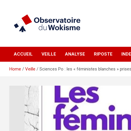
Skip
to
content
un site réalisé par l'UNI en collaboration avec 1792 Exchange
Observatoire du
ACCUEIL
VEILLE
ANALYSE
RIPOSTE
IND
Wokisme
Home
Veille
Sciences Po : les « féministes blanches » prises