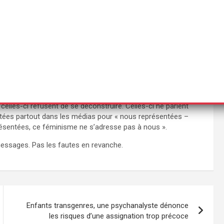
ent me parler d’alliance. Celles-ci pensent et disent que le
ssion que le féminisme, elles veulent absolument croire et me
e laisser tomber leurs privilèges. Celles-ci refusent de se
féminisme s’est créé sur le sang des hommes noirs, et sur les
elles-ci refusent de se déconstruire. Celles-ci ne parlent
nvitées partout dans les médias pour « nous représentées –
entées, ce féminisme ne s’adresse pas à nous ».
s messages. Pas les fautes en revanche.
Enfants transgenres, une psychanalyste dénonce
les risques d’une assignation trop précoce