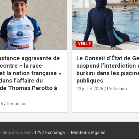
VEILLE
nstance aggravante de
Le Conseil d’État de G
contre « la race
suspend l’interdiction 
t la nation française »
burkini dans les piscin
ans l’affaire du
publiques
de Thomas Perotto à
23 juillet 2026
Rédaction
26
Rédaction
collaboration avec
1792 Exchange
Mentions légales