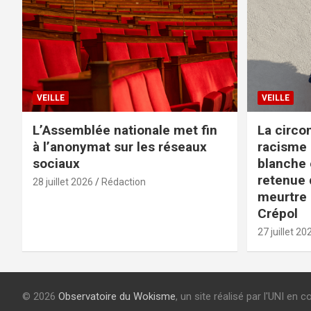
VEILLE
VEILLE
L’Assemblée nationale met fin
La circo
à l’anonymat sur les réseaux
racisme 
sociaux
blanche e
retenue d
28 juillet 2026
Rédaction
meurtre 
Crépol
27 juillet 20
© 2026
Observatoire du Wokisme
, un site réalisé par l'UNI en 