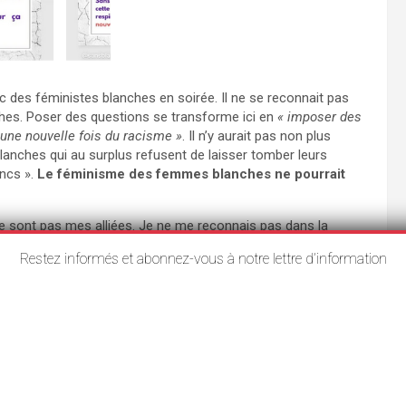
ec des féministes blanches en soirée. Il ne se reconnait pas
es. Poser des questions se transforme ici en
« imposer des
 une nouvelle fois du racisme »
. Il n’y aurait pas non plus
lanches qui au surplus refusent de laisser tomber leurs
ancs ».
Le féminisme des femmes blanches ne pourrait
 ne sont pas mes alliées. Je ne me reconnais pas dans la
Restez informés et abonnez-vous à notre lettre d’information
 avec les femmes blanches. Celles-ci m’invitent à leurs
racisées y seront présentes elles me répondent « aucunes
je leur fasse un cours sur le racisme, celles-ci m’imposent
is explique-moi c’est quoi la blanchité, ça veut dire quoi
urquoi tu veux pas me répondre c’est bien à cela que sert ta
e conversation durant mon temps de respiration – c’est me