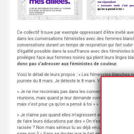
Ce collectif trouve par exemple oppressant d’être invité av
dans les conversations féministes avec des femmes blanch
conversations durant un temps de respiration qui fait subir
d’égalité possible dans la souffrance avec des féministes b
privilèges face aux femmes noires qui plient leurs linges bl
donc pas s’adresser aux féministes de couleur.
Voici le détail de leurs propos : « Les féministes blanches
journée du 8 mars. Je déteste le 8 mars. Voici pourquoi. »
« Je ne me reconnais pas dans les conversations féministes
réunions, mais quand je leur demande combien de femmes 
mais c’est pour ça qu’on a pensé à toi » ».
« Je n’aime pas quand elles m’agressent en soirée pour que 
de faire leurs éducations par des « On n’est pas d’accord ma
racisée ? Non mais sérieux tu as déjà vécu du racisme ? Po
page non ? » Sans se douter que le fait de m’imposer cett