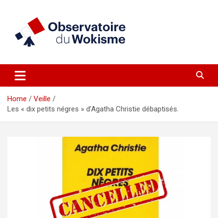
Skip
to
content
un site réalisé par l'UNI en collaboration avec 1792 Exchange
Observatoire du Wokisme
Home
Veille
Les « dix petits négres » d’Agatha Christie débaptisés.