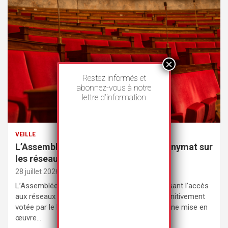
Restez informés et
abonnez-vous à notre
lettre d’information
VEILLE
L’Assemblée nationale met fin à l’anonymat sur
les réseaux sociaux
28 juillet 2026
Rédaction
L’Assemblée nationale a adopté une loi interdisant l’accès
aux réseaux sociaux aux moins de 15 ans, définitivement
votée par le Parlement le 21 juillet 2026, avec une mise en
œuvre…