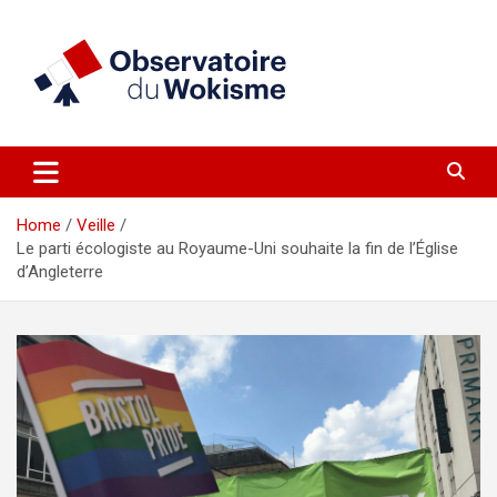
Skip
to
content
un site réalisé par l'UNI en collaboration avec 1792 Exchange
Observatoire du Wokisme
Home
Veille
Le parti écologiste au Royaume-Uni souhaite la fin de l’Église
d’Angleterre