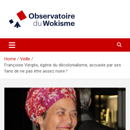
Skip
to
content
un site réalisé par l'UNI en collaboration avec 1792 Exchange
Observatoire du Wokisme
Home
Veille
Françoise Vergès, égérie du décolonialisme, accusée par ses
fans de ne pas être assez noire !