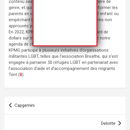
contenu sexuellement explicite et fluide en matière de
genre, et qui milite contre les lois obligeant à informer les
parents en cas de dysphorie de genre chez leur enfant ou
empêchant les traitements médicaux transgenres non
approuvés pour les mineurs (
4
)(
5
)(
6
).
En 2022, KPMG s’est engagé à investir 1,5 milliard de
dollars sur trois ans afin de « se concentrer sur notre
agenda de changement ESG » (
7
).
KPMG participe à plusieurs initiatives d’organisations
militantes LGBT, telles que l’association Breathe, qui s’est
engagée à parrainer 50 réfugiés LGBT en partenariat avec
l’association d’aide et d’accompagnement des migrants
Tent (
8
).
Navigation
Capgemini
de
l’article
Deloitte