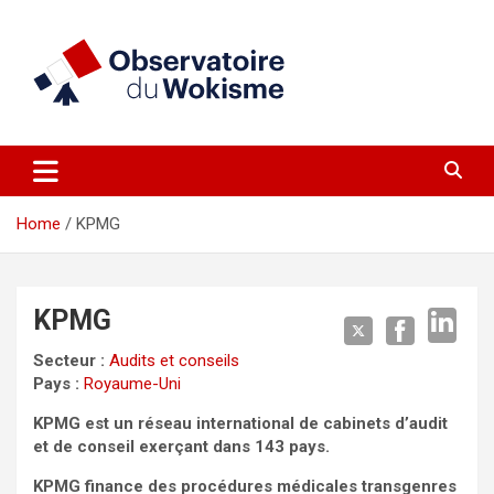
Skip
to
content
un site réalisé par l'UNI en collaboration avec 1792 Exchange
Observatoire du Wokisme
Home
KPMG
KPMG
Secteur :
Audits et conseils
Pays :
Royaume-Uni
KPMG est un réseau international de cabinets d’audit
et de conseil exerçant dans 143 pays.
KPMG finance des procédures médicales transgenres