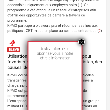
accessible uniquement aux employés noirs (
1
). Ce
programme a été étendu à un réseau d’entreprises afin
d’offrir des opportunités de carrière à travers ce
programme.
KPMG participe à plusieurs prix et récompenses liés aux
politiques LGBT mises en place au sein des entreprises (
2
).
Restez informés et
ÉLEVÉ
abonnez-vous à notre
Utilisation des moyens de l'entreprise pour
lettre d’information
favoriser des politiques communautaristes, des
causes idéologiques
KPMG couvre les frais liés ‘aux procédures médicales
transgenres pour ses employés et leurs personnes à
charge, incluant les enfants (
1
)(
2
).
KPMG est partenaire corporatif de la Chambre de
commerce nationale LGBT (
3
).
L’entreprise est partenaire Titanium de PFLAG, un groupe
militant LGBTQ+ qui promeut des livres pour enfants au