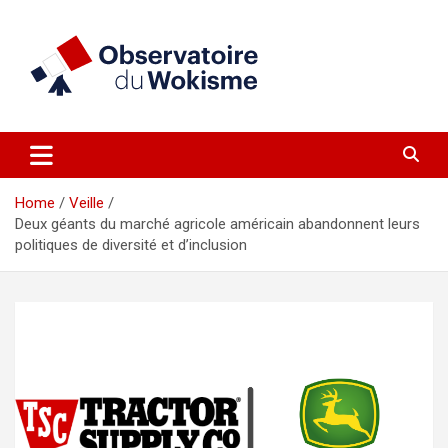
Skip
to
content
un site réalisé par l'UNI en collaboration avec 1792 Exchange
Observatoire du Wokisme
Home
Veille
Deux géants du marché agricole américain abandonnent leurs
politiques de diversité et d’inclusion