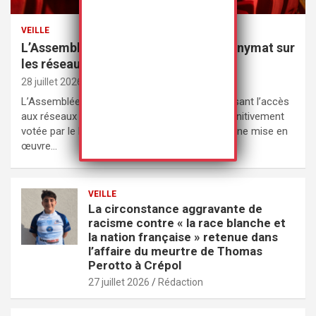
VEILLE
L’Assemblée nationale met fin à l’anonymat sur
les réseaux sociaux
28 juillet 2026
Rédaction
L’Assemblée nationale a adopté une loi interdisant l’accès
aux réseaux sociaux aux moins de 15 ans, définitivement
votée par le Parlement le 21 juillet 2026, avec une mise en
œuvre…
VEILLE
La circonstance aggravante de
racisme contre « la race blanche et
la nation française » retenue dans
l’affaire du meurtre de Thomas
Perotto à Crépol
27 juillet 2026
Rédaction