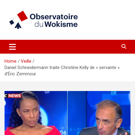
Skip
to
content
un site réalisé par l'UNI en collaboration avec 1792 Exchange
Observatoire du Wokisme
Home
Veille
Daniel Schneidermann traite Christine Kelly de « servante »
d’Éric Zemmour