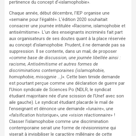
pertinence du concept d’«islamophobie».
Chaque année, début décembre, l’IEP organise une
«semaine pour l’égalité». L’édition 2020 souhaitait
consacrer une journée intitulée «Racisme, islamophobie et
antisémitisme»
.
L’un des enseignants incriminés fait part
aux organisateurs de ses doutes quant à la place réservée
au concept d’islamophobie. Prudent, il ne demande pas sa
suppression. Il se contente, dans un mail, de proposer
«comme base de discussion, une journée libellée ainsi :
racisme, Antisémitisme et autres formes de
discriminations contemporaines (islamophobie,
homophobie, misogynie …)»
. Cette bien timide demande
est pourtant perçue comme une déclaration de guerre par
l’Union syndicale de Sciences Po (NDLR, le syndicat
étudiant majoritaire née d’une scission de l’Unef avec son
aile gauche). Le syndicat étudiant placarde le mail de
l’enseignant et dénonce une demande
«lunaire»
, une
«falsification historique»
, une
«vision réactionnaire»
!
Classer l’islamophobie comme une discrimination
contemporaine serait une forme de révisionnisme qui
viserait à invisibiliser le caractère millénaire de cette