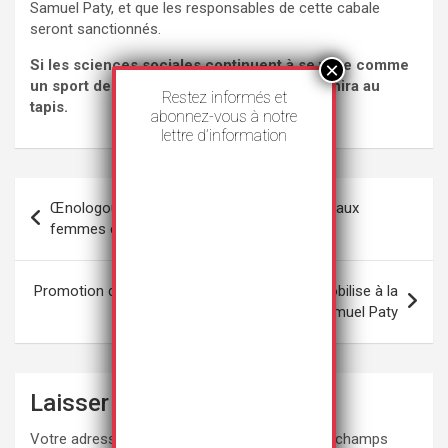
Samuel Paty, et que les responsables de cette cabale
seront sanctionnés.
Si les sciences sociales continuent à se vivre comme
un sport de combat, c’est l’Université qui finira au
Restez informés et
tapis.
abonnez-vous à notre
lettre d’information
Navigation
Œnologouine : des dégustations réservées aux
de
femmes et aux personnes queer
l’article
Promotion de l’IEP de Strasbourg : l’UNI se mobilise à la
suite du retrait du nom de Samuel Paty
Laisser un commentaire
Votre adresse e-mail ne sera pas publiée.
Les champs