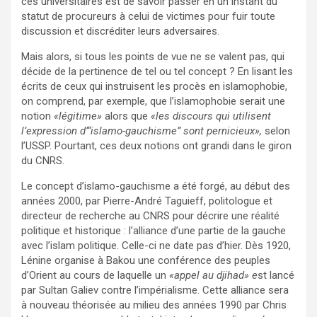
ces universitaires est de savoir passer en un instant du
statut de procureurs à celui de victimes pour fuir toute
discussion et discréditer leurs adversaires.
Mais alors, si tous les points de vue ne se valent pas, qui
décide de la pertinence de tel ou tel concept ? En lisant les
écrits de ceux qui instruisent les procès en islamophobie,
on comprend, par exemple, que l’islamophobie serait une
notion
«légitime»
alors que
«les discours qui utilisent
l’expression d’“islamo-gauchisme” sont pernicieux»,
selon
l’USSP. Pourtant, ces deux notions ont grandi dans le giron
du CNRS.
Le concept d’islamo-gauchisme a été forgé, au début des
années 2000, par Pierre-André Taguieff, politologue et
directeur de recherche au CNRS pour décrire une réalité
politique et historique : l’alliance d’une partie de la gauche
avec l’islam politique. Celle-ci ne date pas d’hier. Dès 1920,
Lénine organise à Bakou une conférence des peuples
d’Orient au cours de laquelle un
«appel au djihad» e
st lancé
par Sultan Galiev contre l’impérialisme. Cette alliance sera
à nouveau théorisée au milieu des années 1990 par Chris