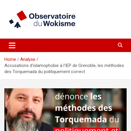
Skip
to
content
un site réalisé par l'UNI en collaboration avec 1792 Exchange
Observatoire du Wokisme
Home
Analyse
Accusations d’islamophobie à l’IEP de Grenoble, les méthodes
des Torquemada du politiquement correct