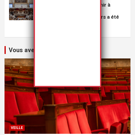
Le projet de loi visant à punir à
perpétuité les violeurs
multirécidivistes de mineurs a été
rejeté
20 juillet 2026
Rédaction
Vous avez peut-être manqué
VEILLE