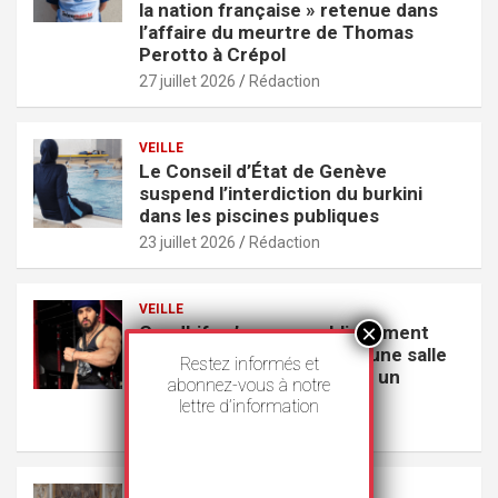
la nation française » retenue dans
l’affaire du meurtre de Thomas
Perotto à Crépol
27 juillet 2026
Rédaction
VEILLE
Le Conseil d’État de Genève
suspend l’interdiction du burkini
dans les piscines publiques
23 juillet 2026
Rédaction
VEILLE
GoodLife s’excuse publiquement
pour avoir exclu un Sikh d’une salle
Restez informés et
de sport parce qu’il portait un
abonnez-vous à notre
couteau
lettre d’information
22 juillet 2026
Rédaction
VEILLE