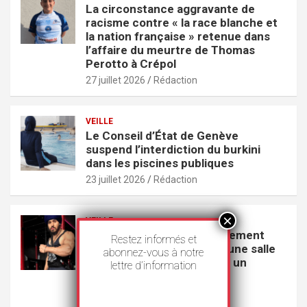
La circonstance aggravante de
racisme contre « la race blanche et
la nation française » retenue dans
l’affaire du meurtre de Thomas
Perotto à Crépol
27 juillet 2026
Rédaction
VEILLE
Le Conseil d’État de Genève
suspend l’interdiction du burkini
dans les piscines publiques
23 juillet 2026
Rédaction
VEILLE
GoodLife s’excuse publiquement
Restez informés et
pour avoir exclu un Sikh d’une salle
abonnez-vous à notre
de sport parce qu’il portait un
lettre d’information
couteau
22 juillet 2026
Rédaction