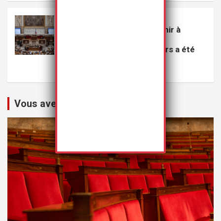
VEILLE
Le projet de loi visant à punir à
perpétuité les violeurs
multirécidivistes de mineurs a été
rejeté
20 juillet 2026
Rédaction
Vous avez peut-être manqué