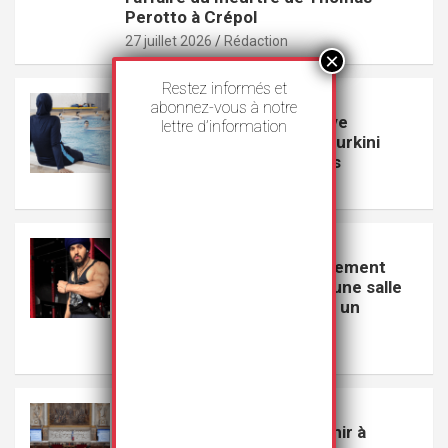
Perotto à Crépol
27 juillet 2026
Rédaction
Restez informés et
VEILLE
abonnez-vous à notre
Le Conseil d’État de Genève
lettre d’information
suspend l’interdiction du burkini
dans les piscines publiques
23 juillet 2026
Rédaction
VEILLE
GoodLife s’excuse publiquement
pour avoir exclu un Sikh d’une salle
de sport parce qu’il portait un
couteau
22 juillet 2026
Rédaction
VEILLE
Le projet de loi visant à punir à