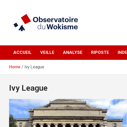
Skip
to
content
un site réalisé par l'UNI en collaboration avec 1792 Exchange
Observatoire du
ACCUEIL
VEILLE
ANALYSE
RIPOSTE
IND
Wokisme
Home
Ivy League
Ivy League