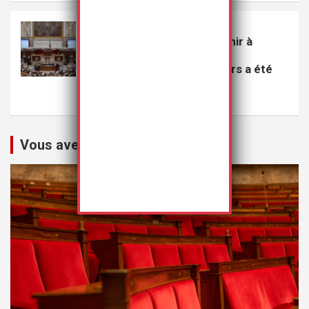
VEILLE
Le projet de loi visant à punir à
perpétuité les violeurs
multirécidivistes de mineurs a été
rejeté
20 juillet 2026
Rédaction
Vous avez peut-être manqué