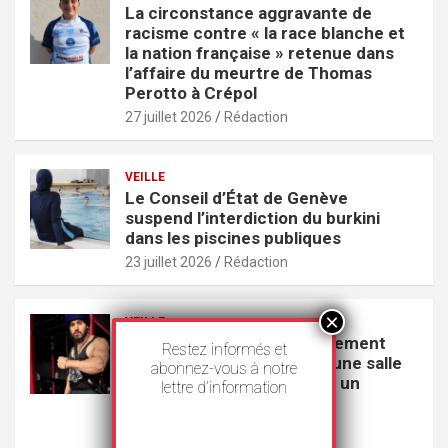
La circonstance aggravante de
racisme contre « la race blanche et
la nation française » retenue dans
l’affaire du meurtre de Thomas
Perotto à Crépol
27 juillet 2026
Rédaction
VEILLE
Le Conseil d’État de Genève
suspend l’interdiction du burkini
dans les piscines publiques
23 juillet 2026
Rédaction
VEILLE
GoodLife s’excuse publiquement
Restez informés et
pour avoir exclu un Sikh d’une salle
abonnez-vous à notre
de sport parce qu’il portait un
lettre d’information
couteau
22 juillet 2026
Rédaction