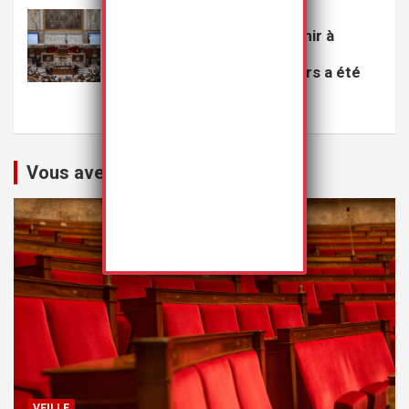
VEILLE
Le projet de loi visant à punir à
perpétuité les violeurs
multirécidivistes de mineurs a été
rejeté
20 juillet 2026
Rédaction
Vous avez peut-être manqué
VEILLE