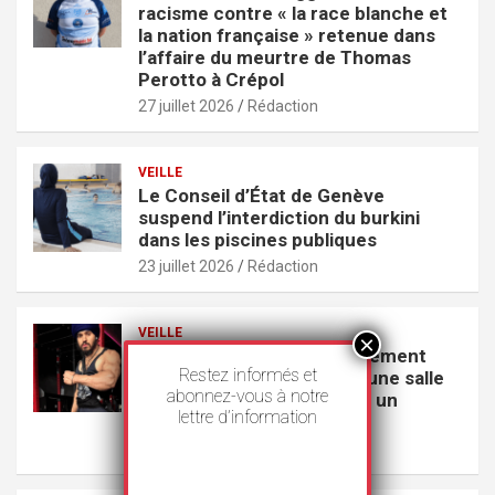
racisme contre « la race blanche et
la nation française » retenue dans
l’affaire du meurtre de Thomas
Perotto à Crépol
27 juillet 2026
Rédaction
VEILLE
Le Conseil d’État de Genève
suspend l’interdiction du burkini
dans les piscines publiques
23 juillet 2026
Rédaction
VEILLE
GoodLife s’excuse publiquement
Restez informés et
pour avoir exclu un Sikh d’une salle
abonnez-vous à notre
de sport parce qu’il portait un
lettre d’information
couteau
22 juillet 2026
Rédaction