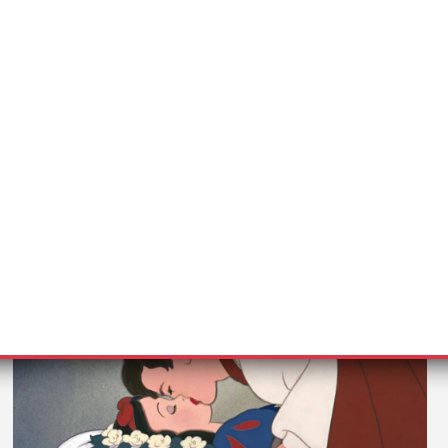
VEILLE
Bientôt une version « woke » de l’affaire
Oussekine, produite par Disney+ ?
7 septembre 2021
Rédaction
La firme américaine s’est récemment distinguée pour ses
positions « Woke » et sa pratique zélée…