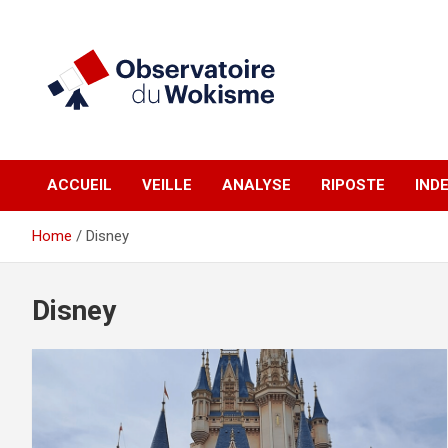
Skip
to
content
un site réalisé par l'UNI en collaboration avec 1792 Exchange
Observatoire du
ACCUEIL
VEILLE
ANALYSE
RIPOSTE
IND
Wokisme
Home
Disney
Disney