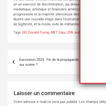
en un exercice de discrimination, qui divise au lieu de rasse
médiatique, artistique et financière américaine, montre une 
progressiste et la majorité silencieuse des Américains. Sou
illustré une nouvelle étape dans l’instrumentalisation idéolog
de légitimité, et la mode, outil de militantisme identitaire.
Tags:
DEI
,
Donald Trump
,
MET Gala
,
USA
,
woke
Navigation
Eurovision 2025 : Fin de la propagande arc-en-ciel
de
sur scène ?
l’article
Laisser un commentaire
Votre adresse e-mail ne sera pas publiée.
Les champs oblig