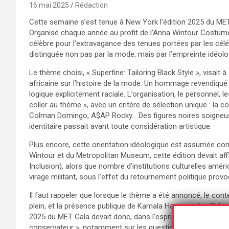
16 mai 2025
Rédaction
Cette semaine s’est tenue à New York l’édition 2025 du MET
Organisé chaque année au profit de l’Anna Wintour Costum
célèbre pour l’extravagance des tenues portées par les célé
distinguée non pas par la mode, mais par l’empreinte idéol
Le thème choisi, « Superfine: Tailoring Black Style », visait 
africaine sur l’histoire de la mode. Un hommage revendiqué 
logique explicitement raciale. L’organisation, le personnel, le
coller au thème », avec un critère de sélection unique : la c
Colman Domingo, A$AP Rocky… Des figures noires soigneuse
identitaire passait avant toute considération artistique.
Plus encore, cette orientation idéologique est assumée com
Wintour et du Metropolitan Museum, cette édition devait affi
Inclusion), alors que nombre d’institutions culturelles am
virage militant, sous l’effet du retournement politique pro
Il faut rappeler que lorsque le thème a été annoncé, le conte
plein, et la présence publique de Kamala Harris et Joe Biden 
2025 du MET Gala devait donc, dans l’esprit de ses concept
conservateur », notamment sur les questions raciales. Mais 