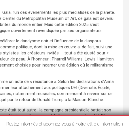
 Gala, l’un des événements les plus médiatisés de la planète.
e Center du Metropolitan Museum of Art, ce gala est devenu
brités du monde entier. Mais cette édition 2025 s’est
ogique ouvertement revendiquée par ses organisateurs.
à célébrer le dandysme noir et l’influence de la diaspora
comme politique, dont la mise en œuvre a, de fait, suivi une
s stylistes, les créateurs invités — tout a été ajusté pour «
ouleur de peau. À l’honneur : Pharrell Williams, Lewis Hamilton,
ment choisies pour incarner une édition où le militantisme
me un acte de « résistance ». Selon les déclarations d’Anna
rmer leur attachement aux politiques DEI (Diversité, Équité,
éricaines, notamment muséales, commencent à revenir sur ce
voqué par le retour de Donald Trump à la Maison-Blanche.
xte était tout autre : la campagne présidentielle battait son
semblait garantir un appui à la ligne progressiste. L’édition
eurs, être un symbole de résistance face au « recul
Restez informés et abonnez-vous à notre lettre d’information
ce qui se voulait une célébration inclusive s’est transformé