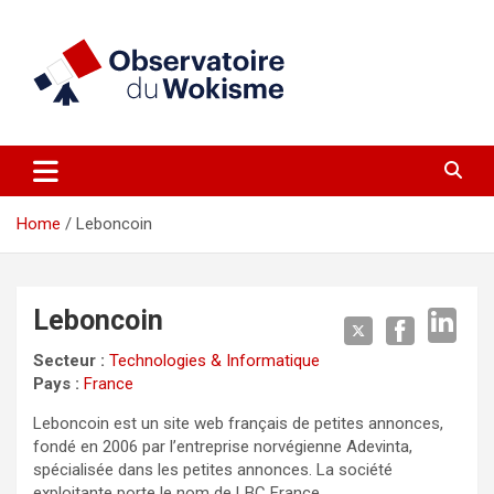
Skip
to
content
un site réalisé par l'UNI en collaboration avec 1792 Exchange
Observatoire du Wokisme
Home
Leboncoin
Leboncoin
Secteur :
Technologies & Informatique
Pays :
France
Leboncoin est un site web français de petites annonces,
fondé en 2006 par l’entreprise norvégienne Adevinta,
spécialisée dans les petites annonces. La société
exploitante porte le nom de LBC France.