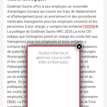
Goldman Sachs offre à ses employés un ensemble
d'avantages sociaux qui couvre les frais de déplacement
et d'hébergement pour un avortement et des procédures
médicales transgenres pour les employés couverts et les
personnes à leur charge, y compris les enfants
(1
)
(2)(
3)
(4
).
La politique de Goldman Sachs HRC 2025 La note CEI
indique que l'entreprise prend en charge les coûts liés aux
transgenres pour ses employés et leurs enfants, y
compris les congés payés de courte durée, les bloqueurs
de puberté, les hormones du sexe opposé, les chirurgies
Restez informés et
thoraciques, les chirurgies génitales, les visites médicales
abonnez-vous à notre
et les contrôles de laboratoire, les déplacements et
lettre d’information
l'hébergement. En outre, l'entreprise s'est engagée à
soutenir philanthropiquement au moins une organisation
ou un événement qui promeut l'idéologie du sexe et du
genre.. En permettant à un groupe de parties prenantes
politiques de dicter les opérations, l'entreprise augmente
les coûts des soins de santé et risque de diviser les
employés, d'aliéner les clients et de nuire aux actionnaires
(5
)(
6
). Le PDG de la société a déclaré : "Ce matin, la Cour
suprême des États-Unis a annulé l'arrêt Roe v. Wade,