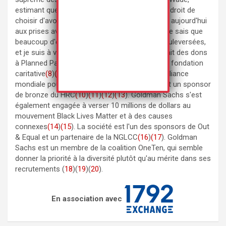
estimant que la Constitution ne garantit pas le droit de
choisir d'avorter. Des millions de femmes sont aujourd'hui
aux prises avec une nouvelle réalité juridique. Je sais que
beaucoup d'entre vous sont profondément bouleversées,
et je suis à vos côtés".
(7
). Goldman Sachs a fait des dons
à Planned Parenthood par l'intermédiaire de sa fondation
caritative
(8
)
(9
). La société était membre de l'Alliance
mondiale pour des médias responsables et est un sponsor
de bronze du HRC
(10
)
(11
)
(12
)
(13
). Goldman Sachs s'est
également engagée à verser 10 millions de dollars au
mouvement Black Lives Matter et à des causes
connexes
(14
)
(15
). La société est l'un des sponsors de Out
& Equal et un partenaire de la NGLCC
(16
)
(17
). Goldman
Sachs est un membre de la coalition OneTen, qui semble
donner la priorité à la diversité plutôt qu'au mérite dans ses
recrutements (
18
)(
19
)(
20
).
En association avec