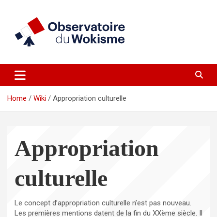
Skip
to
content
un site réalisé par l'UNI en collaboration avec 1792 Exchange
Observatoire du Wokisme
Home
Wiki
Appropriation culturelle
Appropriation
culturelle
Le concept d’appropriation culturelle n’est pas nouveau.
Les premières mentions datent de la fin du XXème siècle. Il