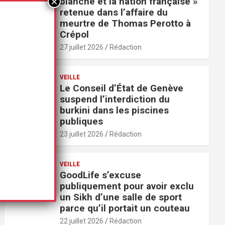
blanche et la nation française »
retenue dans l’affaire du
meurtre de Thomas Perotto à
Crépol
27 juillet 2026
Rédaction
VEILLE
Le Conseil d’État de Genève
suspend l’interdiction du
burkini dans les piscines
publiques
23 juillet 2026
Rédaction
VEILLE
GoodLife s’excuse
publiquement pour avoir exclu
un Sikh d’une salle de sport
parce qu’il portait un couteau
22 juillet 2026
Rédaction