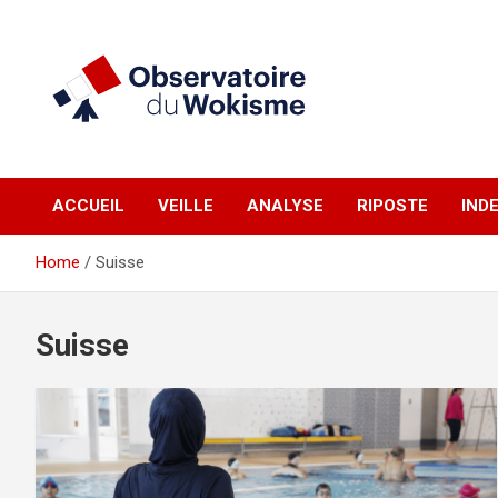
Skip
to
content
un site réalisé par l'UNI en collaboration avec 1792 Exchange
Observatoire du
ACCUEIL
VEILLE
ANALYSE
RIPOSTE
IND
Wokisme
Home
Suisse
Suisse