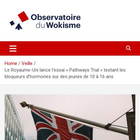
Skip
to
content
un site réalisé par l'UNI en collaboration avec 1792 Exchange
Observatoire du Wokisme
Home
Veille
Le Royaume-Uni lance l’essai « Pathways Trial » testant les
bloqueurs d’hormones sur des jeunes de 10 à 16 ans