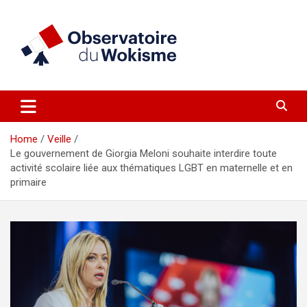
Skip
to
content
un site réalisé par l'UNI en collaboration avec 1792 Exchange
Observatoire du Wokisme
Home
Veille
Le gouvernement de Giorgia Meloni souhaite interdire toute
activité scolaire liée aux thématiques LGBT en maternelle et en
primaire