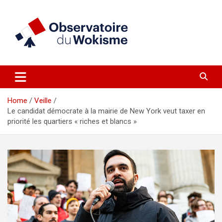
Skip
to
content
un site réalisé par l'UNI en collaboration avec 1792 Exchange
Observatoire du Wokisme
Home
Veille
Le candidat démocrate à la mairie de New York veut taxer en
priorité les quartiers « riches et blancs »