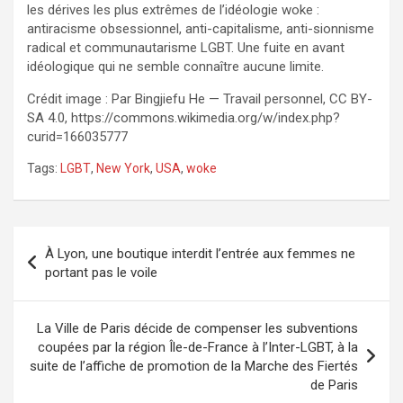
les dérives les plus extrêmes de l’idéologie woke :
antiracisme obsessionnel, anti-capitalisme, anti-sionnisme
radical et communautarisme LGBT. Une fuite en avant
idéologique qui ne semble connaître aucune limite.
Crédit image : Par Bingjiefu He — Travail personnel, CC BY-
SA 4.0, https://commons.wikimedia.org/w/index.php?
curid=166035777
Tags:
LGBT
,
New York
,
USA
,
woke
Navigation
À Lyon, une boutique interdit l’entrée aux femmes ne
de
portant pas le voile
l’article
La Ville de Paris décide de compenser les subventions
coupées par la région Île-de-France à l’Inter-LGBT, à la
suite de l’affiche de promotion de la Marche des Fiertés
de Paris