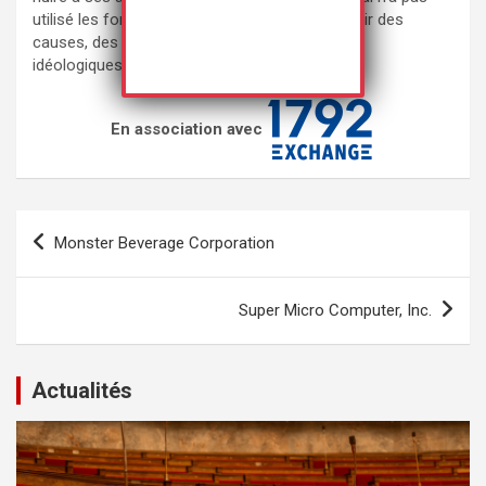
utilisé les fonds de l’entreprise pour promouvoir des
causes, des organisations ou des politiques
idéologiques
(3
).
En association avec
Navigation
Monster Beverage Corporation
de
l’article
Super Micro Computer, Inc.
Actualités