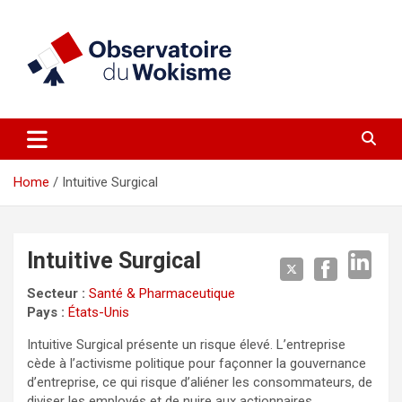
Skip
to
content
un site réalisé par l'UNI en collaboration avec 1792 Exchange
Observatoire du Wokisme
Home
Intuitive Surgical
Intuitive Surgical
Secteur :
Santé & Pharmaceutique
Pays :
États-Unis
Intuitive Surgical présente un risque élevé. L’entreprise
cède à l’activisme politique pour façonner la gouvernance
d’entreprise, ce qui risque d’aliéner les consommateurs, de
diviser les employés et de nuire aux actionnaires.