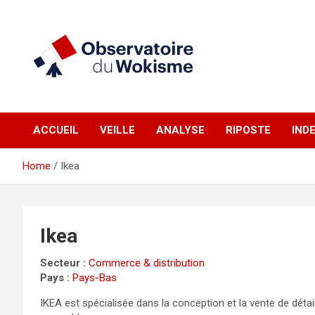
Skip
to
content
un site réalisé par l'UNI en collaboration avec 1792 Exchange
Observatoire du
ACCUEIL
VEILLE
ANALYSE
RIPOSTE
IND
Wokisme
Home
Ikea
Ikea
Secteur :
Commerce & distribution
Pays :
Pays-Bas
IKEA est spécialisée dans la conception et la vente de détai