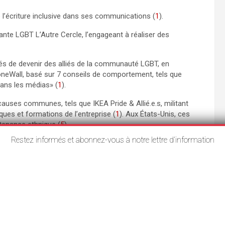
e l’écriture inclusive dans ses communications (
1
).
itante LGBT L’Autre Cercle, l’engageant à réaliser des
s de devenir des alliés de la communauté LGBT, en
toneWall, basé sur 7 conseils de comportement, tels que
ans les médias» (
1
).
uses communes, tels que IKEA Pride & Allié.e.s, militant
ques et formations de l’entreprise (
1
). Aux États-Unis, ces
rtenance ethnique (
5
).
Restez informés et abonnez-vous à notre lettre d’information
r aux membres de la communauté et les comprendre (
1
).
ie, la transphobie et la biphobie (IDAHOBIT), durant laquelle
s à adopter envers les réfugiés et a conçu un questionnaire
e uniquement à la lutte contre les préjugés (
2
)(
3
).
EA bénéficient de 24 semaines de congés payés sur une