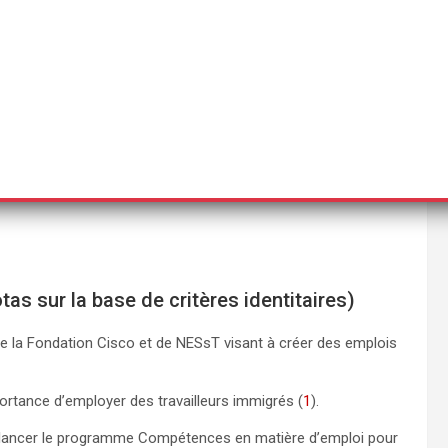
non médicaux pour faire une transition de genre (
4
).
en Name», permettant aux employés d’utiliser le prénom de
).
 nécessaires pour suivre un traitement de transition de
s ses magasins au Japon et au Canada pour célébrer
as sur la base de critères identitaires)
 de la Fondation Cisco et de NESsT visant à créer des emplois
ortance d’employer des travailleurs immigrés (
1
).
lancer le programme Compétences en matière d’emploi pour