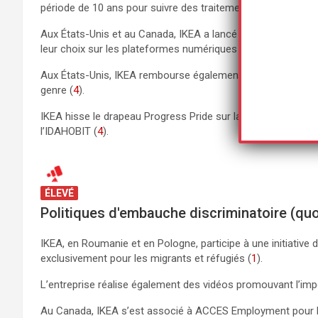
période de 10 ans pour suivre des traitements médicaux et 
Aux États-Unis et au Canada, IKEA a lancé le projet «Chos
leur choix sur les plateformes numériques de l’entreprise (
4
Aux États-Unis, IKEA rembourse également les déplacements
genre (
4
).
IKEA hisse le drapeau Progress Pride sur la façade de tou
l’IDAHOBIT (
4
).
ÉLEVÉ
Politiques d'embauche discriminatoire (quot
IKEA, en Roumanie et en Pologne, participe à une initiative
exclusivement pour les migrants et réfugiés (
1
).
L’entreprise réalise également des vidéos promouvant l’imp
Au Canada, IKEA s’est associé à ACCES Employment pour 