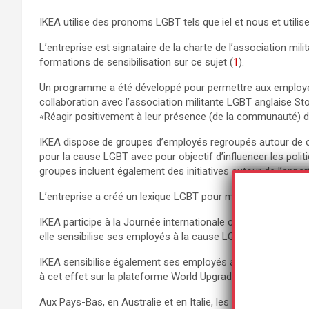
IKEA utilise des pronoms LGBT tels que iel et nous et utilis
L’entreprise est signataire de la charte de l’association mil
formations de sensibilisation sur ce sujet (
1
).
Un programme a été développé pour permettre aux employé
collaboration avec l’association militante LGBT anglaise S
«Réagir positivement à leur présence (de la communauté) d
IKEA dispose de groupes d’employés regroupés autour de ca
pour la cause LGBT avec pour objectif d’influencer les politi
groupes incluent également des initiatives autour de l’appa
L’entreprise a créé un lexique LGBT pour mieux s’adresse
IKEA participe à la Journée internationale contre l’homophob
elle sensibilise ses employés à la cause LGBT (
1
).
IKEA sensibilise également ses employés aux comportement
à cet effet sur la plateforme World Upgrader, qui se consacr
Aux Pays-Bas, en Australie et en Italie, les employés d’IK