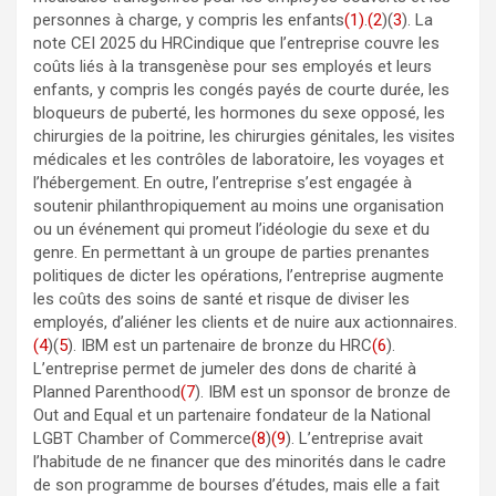
personnes à charge, y compris les enfants
(1)
.
(2
)(
3
). La
note CEI 2025 du HRCindique que l’entreprise couvre les
coûts liés à la transgenèse pour ses employés et leurs
enfants, y compris les congés payés de courte durée, les
bloqueurs de puberté, les hormones du sexe opposé, les
chirurgies de la poitrine, les chirurgies génitales, les visites
médicales et les contrôles de laboratoire, les voyages et
l’hébergement. En outre, l’entreprise s’est engagée à
soutenir philanthropiquement au moins une organisation
ou un événement qui promeut l’idéologie du sexe et du
genre. En permettant à un groupe de parties prenantes
politiques de dicter les opérations, l’entreprise augmente
les coûts des soins de santé et risque de diviser les
employés, d’aliéner les clients et de nuire aux actionnaires.
(4
)(
5
). IBM est un partenaire de bronze du HRC
(6
).
L’entreprise permet de jumeler des dons de charité à
Planned Parenthood
(7
). IBM est un sponsor de bronze de
Out and Equal et un partenaire fondateur de la National
LGBT Chamber of Commerce
(8
)
(9
). L’entreprise avait
l’habitude de ne financer que des minorités dans le cadre
de son programme de bourses d’études, mais elle a fait