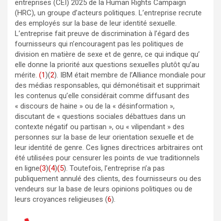
entreprises (CEI) 2025 de la Human Rights Campaign
(HRC), un groupe d’acteurs politiques. L’entreprise recrute
des employés sur la base de leur identité sexuelle.
L’entreprise fait preuve de discrimination à l’égard des
fournisseurs qui n’encouragent pas les politiques de
division en matière de sexe et de genre, ce qui indique qu’
elle donne la priorité aux questions sexuelles plutôt qu’au
mérite.
(1
)(
2
). IBM était membre de l’Alliance mondiale pour
des médias responsables, qui démonétisait et supprimait
les contenus qu’elle considérait comme diffusant des
« discours de haine » ou de la « désinformation »,
discutant de « questions sociales débattues dans un
contexte négatif ou partisan », ou « vilipendant » des
personnes sur la base de leur orientation sexuelle et de
leur identité de genre. Ces lignes directrices arbitraires ont
été utilisées pour censurer les points de vue traditionnels
en ligne
(3
)
(4
)
(5
). Toutefois, l’entreprise n’a pas
publiquement annulé des clients, des fournisseurs ou des
vendeurs sur la base de leurs opinions politiques ou de
leurs croyances religieuses (
6
).