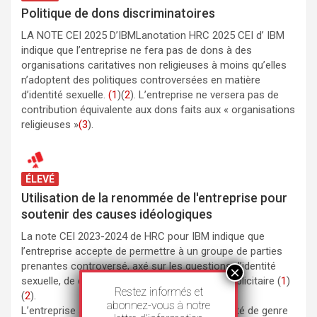
Politique de dons discriminatoires
LA NOTE CEI 2025 D’IBMLanotation HRC 2025 CEI d’ IBM
indique que l’entreprise ne fera pas de dons à des
organisations caritatives non religieuses à moins qu’elles
n’adoptent des politiques controversées en matière
d’identité sexuelle.
(1
)(
2
). L’entreprise ne versera pas de
contribution équivalente aux dons faits aux « organisations
religieuses »
(3
).
ÉLEVÉ
Utilisation de la renommée de l'entreprise pour
soutenir des causes idéologiques
La note CEI 2023-2024 de HRC pour IBM indique que
l’entreprise accepte de permettre à un groupe de parties
prenantes controversé, axé sur les questions d’identité
sexuelle, de dicter la stratégie marketing ou publicitaire (
1
)
Restez informés et
(
2
).
abonnez-vous à notre
L’entreprise soutient l’enseignement de l’identité de genre