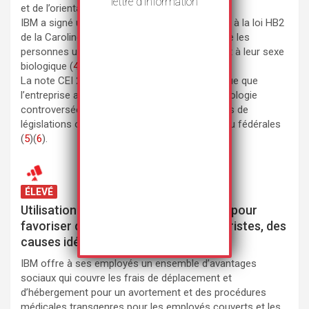
lettre d’information
et de l’orientation sexuelle aux enfants (
3
).
IBM a signé un mémoire amicus en opposition à la loi HB2
de la Caroline du Nord en 2016, qui exigeait que les
personnes utilisent les toilettes correspondant à leur sexe
biologique (
4
).
La note CEI 2023-2024 de HRC pour IBM indique que
l’entreprise a publiquement plaidé pour une idéologie
controversée sur le sexe et le genre par le biais de
législations ou d’initiatives locales, étatiques ou fédérales
(
5
)(
6
).
ÉLEVÉ
Utilisation des moyens de l'entreprise pour
favoriser des politiques communautaristes, des
causes idéologiques
IBM offre à ses employés un ensemble d’avantages
sociaux qui couvre les frais de déplacement et
d’hébergement pour un avortement et des procédures
médicales transgenres pour les employés couverts et les