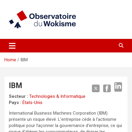
Skip
to
content
un site réalisé par l'UNI en collaboration avec 1792 Exchange
Observatoire du Wokisme
Home
IBM
IBM
Secteur :
Technologies & Informatique
Pays :
États-Unis
International Business Machines Corporation (IBM)
présente un risque élevé. L’entreprise cède à l’activisme
politique pour façonner la gouvernance d’entreprise, ce qui
risque d’aliéner les consommateurs, de diviser les