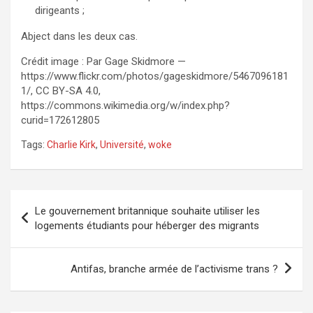
dirigeants ;
Abject dans les deux cas.
Crédit image : Par Gage Skidmore —
https://www.flickr.com/photos/gageskidmore/5467096181
1/, CC BY-SA 4.0,
https://commons.wikimedia.org/w/index.php?
curid=172612805
Tags:
Charlie Kirk
,
Université
,
woke
Navigation
Le gouvernement britannique souhaite utiliser les
de
logements étudiants pour héberger des migrants
l’article
Antifas, branche armée de l’activisme trans ?