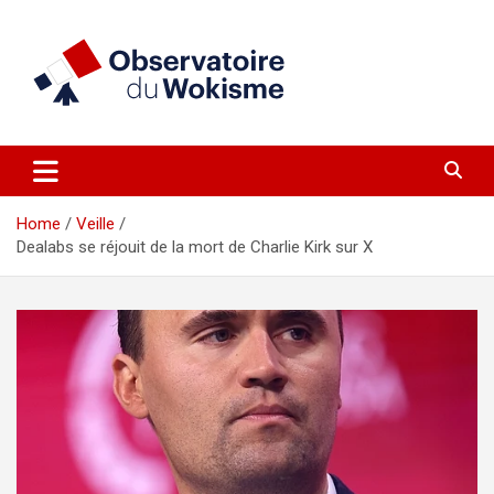
Skip
to
content
un site réalisé par l'UNI en collaboration avec 1792 Exchange
Observatoire du Wokisme
Home
Veille
Dealabs se réjouit de la mort de Charlie Kirk sur X