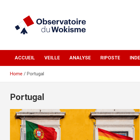
Skip
to
content
un site réalisé par l'UNI en collaboration avec 1792 Exchange
Observatoire du
ACCUEIL
VEILLE
ANALYSE
RIPOSTE
IND
Wokisme
Home
Portugal
Portugal