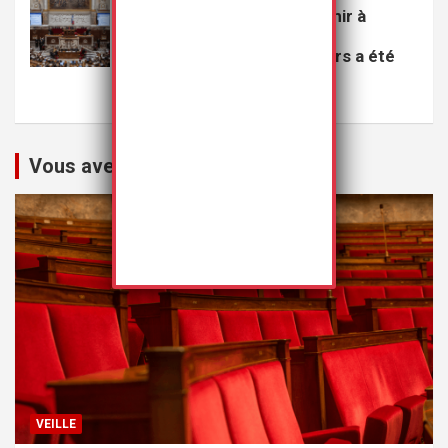
Le projet de loi visant à punir à
perpétuité les violeurs
multirécidivistes de mineurs a été
rejeté
20 juillet 2026
Rédaction
Vous avez peut-être manqué
VEILLE