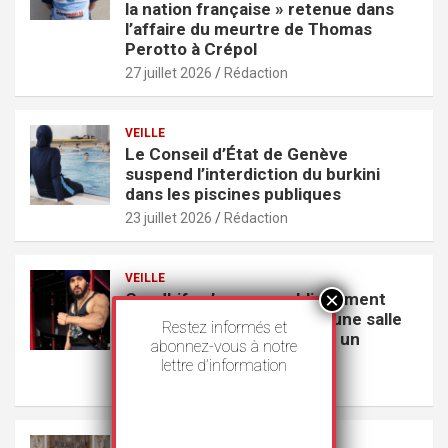
la nation française » retenue dans
l’affaire du meurtre de Thomas
Perotto à Crépol
27 juillet 2026
Rédaction
VEILLE
Le Conseil d’État de Genève
suspend l’interdiction du burkini
dans les piscines publiques
23 juillet 2026
Rédaction
VEILLE
GoodLife s’excuse publiquement
pour avoir exclu un Sikh d’une salle
Restez informés et
de sport parce qu’il portait un
abonnez-vous à notre
couteau
lettre d’information
22 juillet 2026
Rédaction
VEILLE