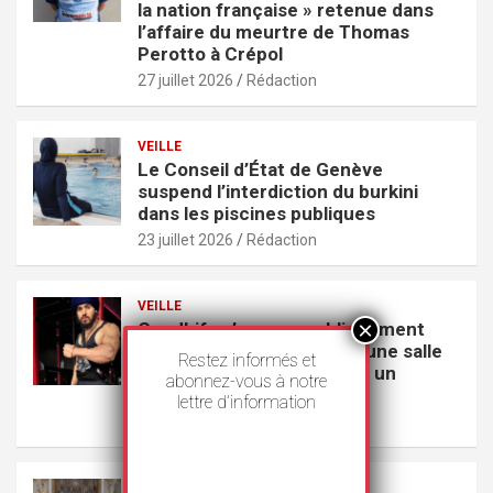
la nation française » retenue dans
l’affaire du meurtre de Thomas
Perotto à Crépol
27 juillet 2026
Rédaction
VEILLE
Le Conseil d’État de Genève
suspend l’interdiction du burkini
dans les piscines publiques
23 juillet 2026
Rédaction
VEILLE
GoodLife s’excuse publiquement
pour avoir exclu un Sikh d’une salle
Restez informés et
de sport parce qu’il portait un
abonnez-vous à notre
couteau
lettre d’information
22 juillet 2026
Rédaction
VEILLE