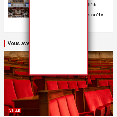
Le projet de loi visant à punir à
perpétuité les violeurs
multirécidivistes de mineurs a été
rejeté
20 juillet 2026
Rédaction
Vous avez peut-être manqué
VEILLE