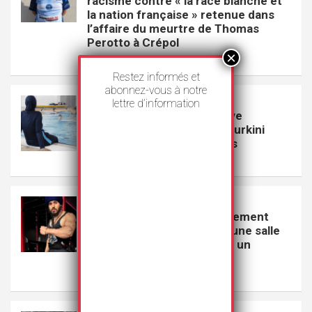
racisme contre « la race blanche et
la nation française » retenue dans
l’affaire du meurtre de Thomas
Perotto à Crépol
27 juillet 2026
Rédaction
Restez informés et
abonnez-vous à notre
VEILLE
lettre d’information
Le Conseil d’État de Genève
suspend l’interdiction du burkini
dans les piscines publiques
23 juillet 2026
Rédaction
VEILLE
GoodLife s’excuse publiquement
pour avoir exclu un Sikh d’une salle
de sport parce qu’il portait un
couteau
22 juillet 2026
Rédaction