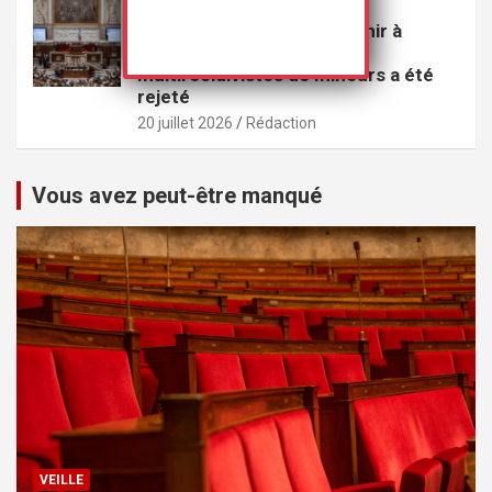
VEILLE
Le projet de loi visant à punir à
perpétuité les violeurs
multirécidivistes de mineurs a été
rejeté
20 juillet 2026
Rédaction
Vous avez peut-être manqué
VEILLE