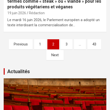
termes comme « steak » ou « viande » pour les
produits végétariens et véganes
19 juin 2026
Rédaction
Le mardi 16 juin 2026, le Parlement européen a adopté un
texte interdisant la commercialisation de…
Pagination
Previous
1
2
3
…
43
des
Next
publications
Actualités