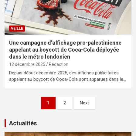
VEILLE
Une campagne d’affichage pro-palestinienne
appelant au boycott de Coca-Cola déployée
dans le métro londonien
12 décembre 2025
Rédaction
Depuis début décembre 2025, des affiches publicitaires
appelant au boycott de Coca-Cola sont apparues dans le…
Pagination
1
2
Next
des
publications
Actualités