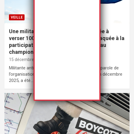
VEILLE
Une militante australienne condamnée à
verser 100 000 dollars pour s’être attaquée à la
participation de deux joueuses trans au
championnat féminin de football
15 décembre 2025
Rédaction
Militante anti-transgenre australienne et porte-parole de
l’organisation Binary Australia, Kirralie Smith, en décembre
2025, a été…